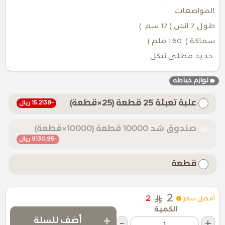
المواصفات
طول 7 انش ( 17 سم )
سماكة ( 1.60 ملم )
حديد مطلي نيكل
label
لوازم خياطه
علبة تعبئة 25 قطعة (25×قطعة)
-15.2138 ريال
صندوق شد 10000 قطعة (10000×قطعة)
-9130.95 ريال
قطعة
2
2
أفضل سعر
الكمية
add
أضف للسلة
-
+