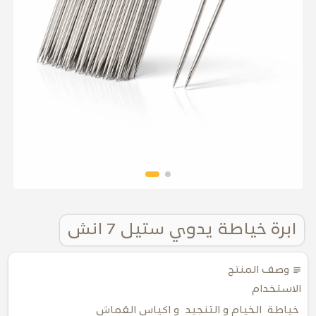
ابرة خياطة يدوي ستيل 7 انش
subject
وصف المنتج
الاستخدام
خياطة الخيام و التنجيد و اكياس القماش