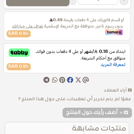
-0.10 SAR
-0.10 SAR
comment
آراء العملاء
عفوًا لم يتم تحرير أي تعقيبات على حول هذا المنتج !!
addcomment
أضف رأيك حول المنتج
منتجات مشابهة