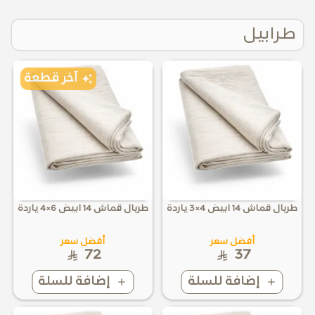
طرابيل
آخر قطعة
طربال قماش 14 ابيض 4×3 ياردة
طربال قماش 14 ابيض 6×4 ياردة
أفضل سعر
أفضل سعر
72
37
إضافة للسلة
إضافة للسلة