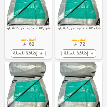
شراع PE اخضر/رصاصي 8×8 يارد
شراعPE اخضر/رصاصي 10×6 يارد
أفضل سعر
أفضل سعر
62
72
إضافة للسلة
إضافة للسلة