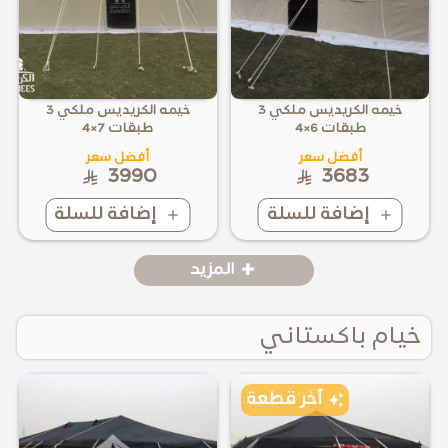
خيمه الكريديس ملكي 3
خيمه الكريديس ملكي 3
طبقات 6×4
طبقات 7×4
أفضل سعر
أفضل سعر
3990
3683
إضافة للسلة
إضافة للسلة
المزيد
خيام باكستاني
آخر قطعة