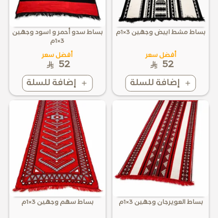
بساط مشط ابيض وجهين 3×1م
بساط سدو أحمر و اسود وجهين
3×1م
أفضل سعر
أفضل سعر
52
52
إضافة للسلة
إضافة للسلة
بساط العويرجان وجهين 3×1م
بساط سهم وجهين 3×1م