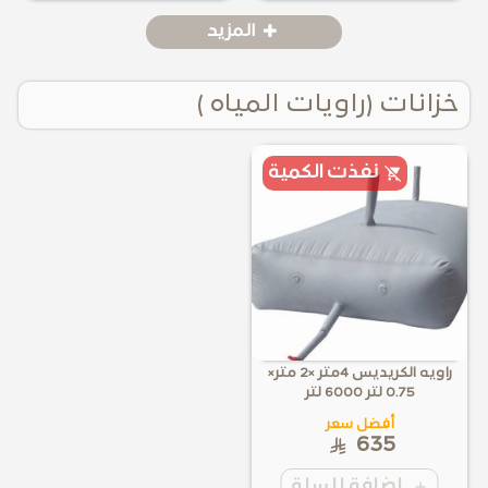
المزيد
خزانات (راويات المياه )
نفذت الكمية
راويه الكريديس 4متر ×2 متر×
0.75 لتر 6000 لتر
أفضل سعر
635
إضافة للسلة