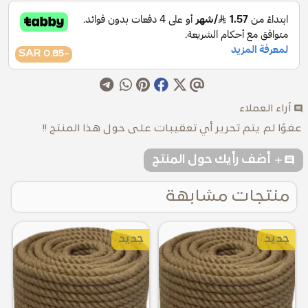
-0.85 SAR
comment
آراء العملاء
عفوًا لم يتم تحرير أي تعقيبات على حول هذا المنتج !!
addcomment
أضف رأيك حول المنتج
منتجات مشابهة
جديد
جديد