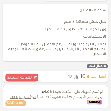
subject
وصف المنتج
حبل خيش سماكة 8 ملم
وزن 1 كجم +5% - بطول 30 متر تقريبا
الاستخدامات
اعمال فنية وديكوريه - رفع الاحمال - صنع حواجز -
تصنيع الاعمال التراثية - تربيط الاشرعة و البضائع - توجيه
الاشجار
label
حبال ليف
16
17
أفضل سعر
نفذت الكمية
-0.85 SAR