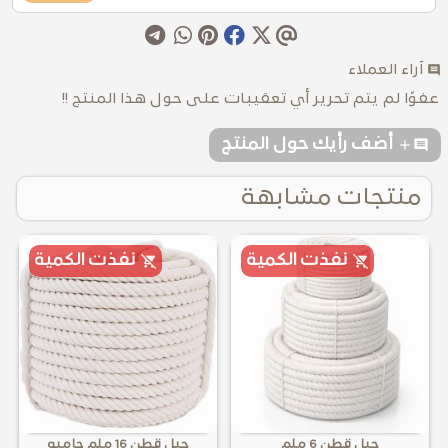
comment
آراء العملاء
عفوًا لم يتم تحرير أي تعقيبات على حول هذا المنتج !!
addcomment
أضف رأيك حول المنتج
منتجات مشابهة
نفذت الكمية
نفذت الكمية
حبل قطن 6 ملم
حبل قطن 16 ملم جامبو