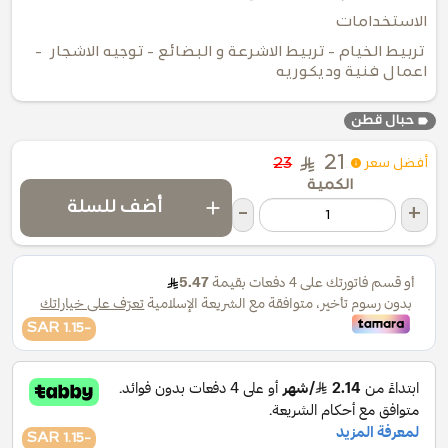
الاستخدامات
تربيط الخيام - تربيط الاشرعة و البضائع - توجيه الاشجار -
اعمال فنية وديكوريه
label
حبال قطن
21
23
أفضل سعر
الكمية
add
أضف للسلة
-
+
-1.15 SAR
-1.15 SAR