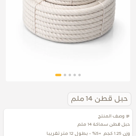
حبل قطن 14 ملم
subject
وصف المنتج
حبل قطن سماكة 14 ملم
وزن 1.25 كجم +5% - بطول 12 متر تقريبا