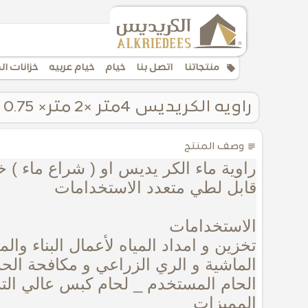
local_offer
منتجاتنا
اتصل بنا
خيام
خيام عربيه
خزانات ال
راويه الكريديس 4متر ×2 متر× 0.75 لتر 6000 لتر
subject
وصف المنتج
راوية ماء الكر يديس او ( شراع ماء )
قابل لطي متعدد الاستخدامات
الاستخدامات
تخزين و امداد المياه لأعمال البناء وا
الماشية و الري الزراعي و مكافحة الحر
الحام المستخدم
_
لحام كبس عالي التر
المميزات