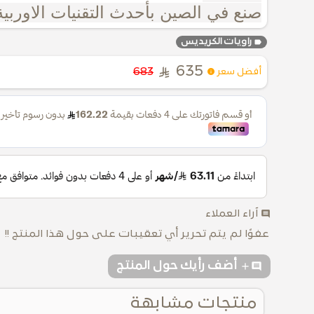
صنع في الصين بأحدث التقنيات الاوربية
label
راويات الكريديس
635
683
أفضل سعر
comment
آراء العملاء
عفوًا لم يتم تحرير أي تعقيبات على حول هذا المنتج !!
addcomment
أضف رأيك حول المنتج
منتجات مشابهة