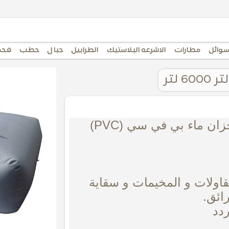
سوائل
مطارات
الاشرعه البلاستيك
الطرابيل
حبال
حطب
فحم
 خزان ماء بي في سي (
PVC
)
لمقاولات و المخيمات و سقاية
ائق.
دد