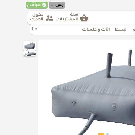
verified_user
مؤمّن
ر.س.
سلة
دخول
supervisor_account
shopping_basket
المشتريات
العملاء
En
البسط
اثاث و جلسات