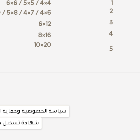
4×4 / 5×5 / 6×6
1
2
6×4 / 7×4 / 8×5 / 9×6
3
12×6
4
16×8
20×10
5
سياسة الخصوصية وحماية ال
شهادة تسجيل ضريب